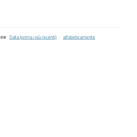
nza
·
·
Data (prima i più recenti)
alfabeticamente