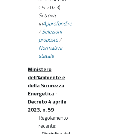
05-2023)
Si trova
in
Approfondire
/
Selezioni
proposte
/
Normativa
statale
Ministero
dell'Ambiente e
della Sicurezza
Energetica -
Decreto 4 aprile
2023, n. 59
Regolamento
recante:
«Disciplina del