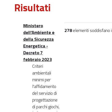
Risultati
Ministero
278
elementi soddisfano i c
dell'Ambiente e
della Sicurezza
Energetica -
Decreto 7
febbraio 2023
Criteri
ambientali
minimi per
l'affidamento
del servizio di
progettazione
di parchi giochi,