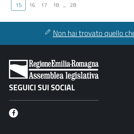
15
16
17
18
...
28
Non hai trovato quello che
SEGUICI SUI SOCIAL
F
a