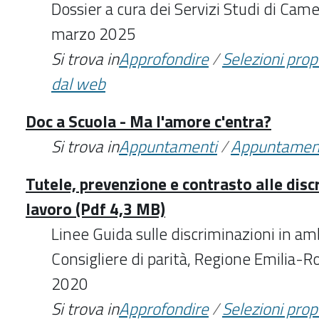
Dossier a cura dei Servizi Studi di Cam
marzo 2025
Si trova in
Approfondire
/
Selezioni pro
dal web
Doc a Scuola - Ma l'amore c'entra?
Si trova in
Appuntamenti
/
Appuntamen
Tutele, prevenzione e contrasto alle disc
lavoro (Pdf 4,3 MB)
Linee Guida sulle discriminazioni in amb
Consigliere di parità, Regione Emili
2020
Si trova in
Approfondire
/
Selezioni pro