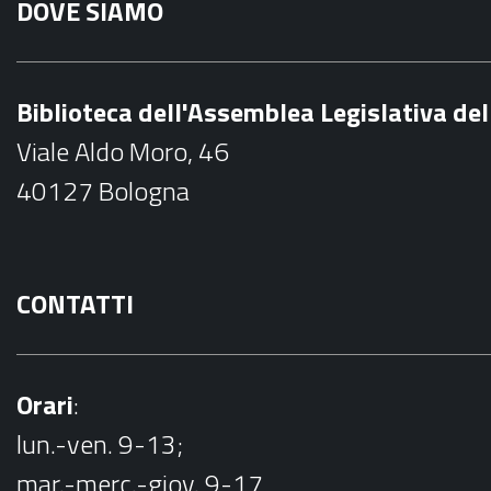
DOVE SIAMO
c
e
b
Biblioteca dell'Assemblea Legislativa d
o
Viale Aldo Moro, 46
o
40127 Bologna
k
CONTATTI
Orari
:
lun.-ven. 9-13;
mar.-merc.-giov. 9-17