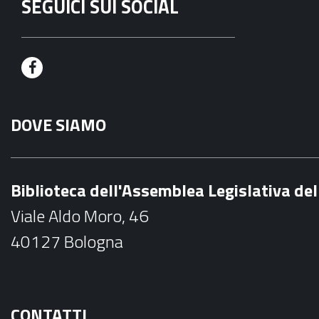
SEGUICI SUI SOCIAL
F
a
DOVE SIAMO
c
e
b
Biblioteca dell'Assemblea Legislativa d
o
Viale Aldo Moro, 46
o
40127 Bologna
k
CONTATTI