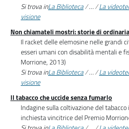
Si trova in
La Biblioteca
/
…
/
La videote
visione
Non chiamateli mostri: storie di ordinaria
Il racket delle elemosine nelle grandi citt
esseri umani con disabilità mentali e fi
Morrione, 2013)
Si trova in
La Biblioteca
/
…
/
La videote
visione
Il tabacco che uccide senza fumarlo
Indagine sulla coltivazione del tabacco i
inchiesta vincitrice del Premio Morrio
Si trova in
La Biblioteca
/
…
/
La videote