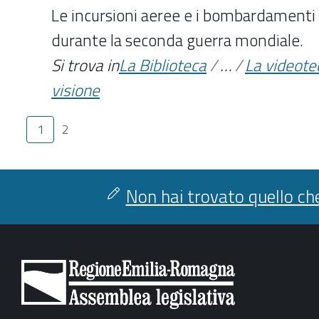
Le incursioni aeree e i bombardamenti 
durante la seconda guerra mondiale.
Si trova in
La Biblioteca
/
…
/
La videote
visione
1
2
Non hai trovato quello che