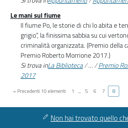
Si trova in
Appuntamenti
/
Appuntamen
Le mani sul fiume
Il fiume Po, le storie di chi lo abita e te
grigio”, la finissima sabbia su cui vertono
criminalità organizzata. (Premio della
Premio Roberto Morrione 2017.)
Si trova in
La Biblioteca
/
…
/
Premio Ro
2017
« Precedenti 10 elementi
1
...
5
6
7
8
Non hai trovato quello che