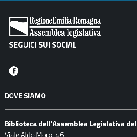
SEGUICI SUI SOCIAL
F
a
DOVE SIAMO
c
e
b
Biblioteca dell'Assemblea Legislativa d
o
Viale Aldo Moro, 46