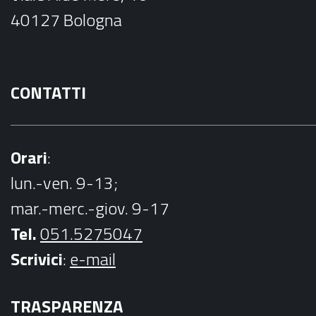
o
40127 Bologna
k
CONTATTI
Orari
:
lun.-ven. 9-13;
mar.-merc.-giov. 9-17
Tel.
051.5275047
Scrivici
:
e-mail
TRASPARENZA