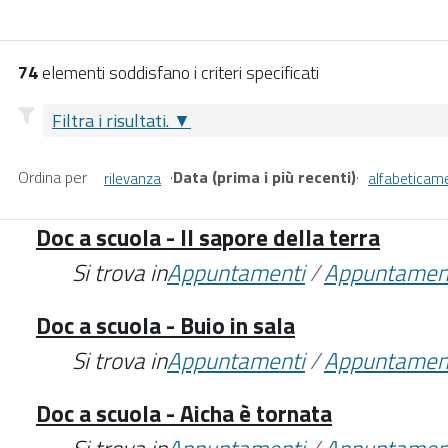
74
elementi soddisfano i criteri specificati
Filtra i risultati.
Ordina per
·
Data (prima i più recenti)
·
rilevanza
alfabeticam
Doc a scuola - Il sapore della terra
Si trova in
Appuntamenti
/
Appuntamen
Doc a scuola - Buio in sala
Si trova in
Appuntamenti
/
Appuntamen
Doc a scuola - Aicha è tornata