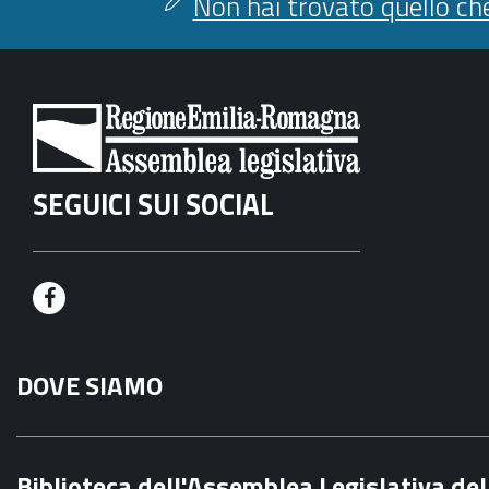
Non hai trovato quello che
SEGUICI SUI SOCIAL
F
a
DOVE SIAMO
c
e
b
Biblioteca dell'Assemblea Legislativa d