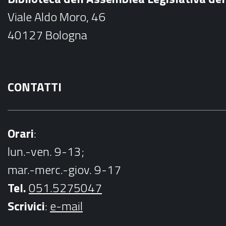
o
Viale Aldo Moro, 46
o
40127 Bologna
k
CONTATTI
Orari
:
lun.-ven. 9-13;
mar.-merc.-giov. 9-17
Tel.
051.5275047
Scrivici
:
e-mail