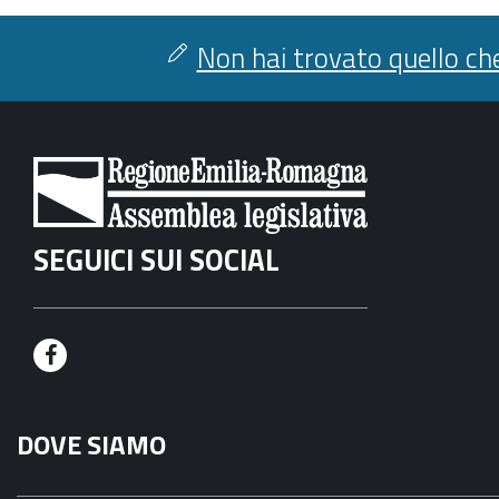
Non hai trovato quello che
SEGUICI SUI SOCIAL
F
a
DOVE SIAMO
c
e