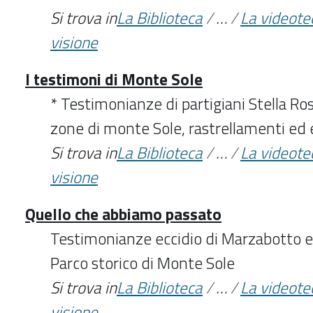
Si trova in
La Biblioteca
/
…
/
La videote
visione
I testimoni di Monte Sole
* Testimonianze di partigiani Stella Ros
zone di monte Sole, rastrellamenti ed e
Si trova in
La Biblioteca
/
…
/
La videote
visione
Quello che abbiamo passato
Testimonianze eccidio di Marzabotto e 
Parco storico di Monte Sole
Si trova in
La Biblioteca
/
…
/
La videote
visione