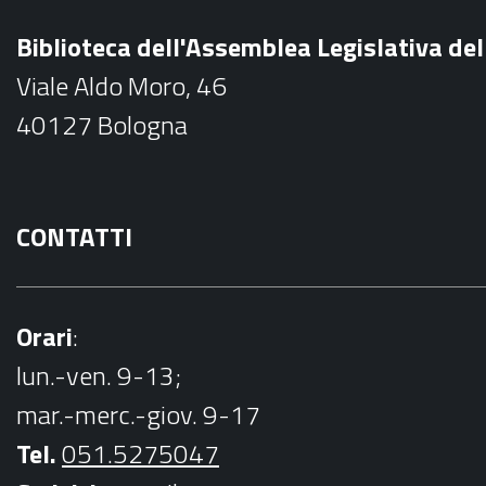
b
Biblioteca dell'Assemblea Legislativa d
o
Viale Aldo Moro, 46
o
40127 Bologna
k
CONTATTI
Orari
:
lun.-ven. 9-13;
mar.-merc.-giov. 9-17
Tel.
051.5275047