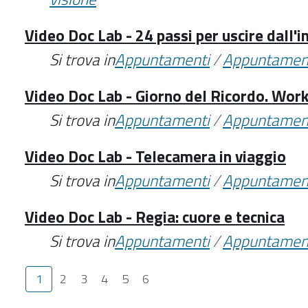
Video Doc Lab - 24 passi per uscire dall'i
Si trova in
Appuntamenti
/
Appuntamen
Video Doc Lab - Giorno del Ricordo. Work
Si trova in
Appuntamenti
/
Appuntamen
Video Doc Lab - Telecamera in viaggio
Si trova in
Appuntamenti
/
Appuntamen
Video Doc Lab - Regia: cuore e tecnica
Si trova in
Appuntamenti
/
Appuntamen
1
2
3
4
5
6