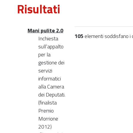
Risultati
Mani pulite 2.0
105
elementi soddisfano i cr
Inchiesta
sull’appalto
per la
gestione dei
servizi
informatici
alla Camera
dei Deputati.
(finalista
Premio
Morrione
2012)