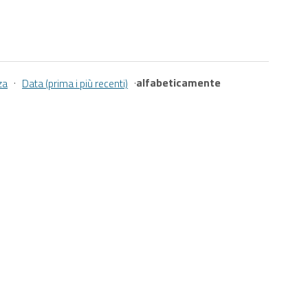
·
·
alfabeticamente
za
Data (prima i più recenti)