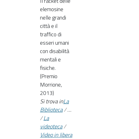
Il racket delle
elemosine
nelle grandi
città e il
traffico di
esseri umani
con disabilità
mentali e
fisiche.
(Premio
Morrione,
2013)
Si trova in
La
Biblioteca
/
…
/
La
videoteca
/
Video in libera