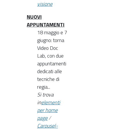
visione
NUOVI
APPUNTAMENTI
18 maggio e 7
giugno: torna
Video Doc
Lab, con due
appuntamenti
dedicati alle
tecniche di
regia...
Si trova
in
elementi
per home
page
/
Carousel-