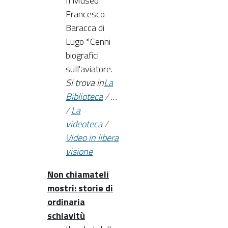
Il Museo
Francesco
Baracca di
Lugo *Cenni
biografici
sull'aviatore.
Si trova in
La
Biblioteca
/
…
/
La
videoteca
/
Video in libera
visione
Non chiamateli
mostri: storie di
ordinaria
schiavitù