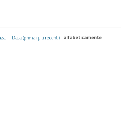
·
·
alfabeticamente
nza
Data (prima i più recenti)