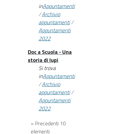
in
Appuntamenti
/
Archivio
appuntamenti
/
Appuntamenti
2022
Doc a Scuola - Una
storia di lupi
Si trova
in
Appuntamenti
/
Archivio
appuntamenti
/
Appuntamenti
2022
« Precedenti 10
elementi