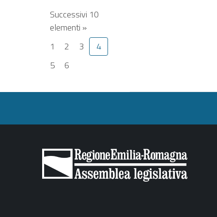
Successivi 10
elementi »
1
2
3
4
5
6