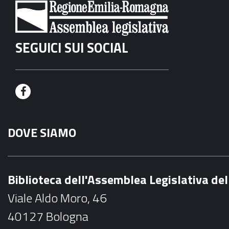
SEGUICI SUI SOCIAL
F
a
DOVE SIAMO
c
e
b
Biblioteca dell'Assemblea Legislativa d
o
Viale Aldo Moro, 46
o
40127 Bologna
k