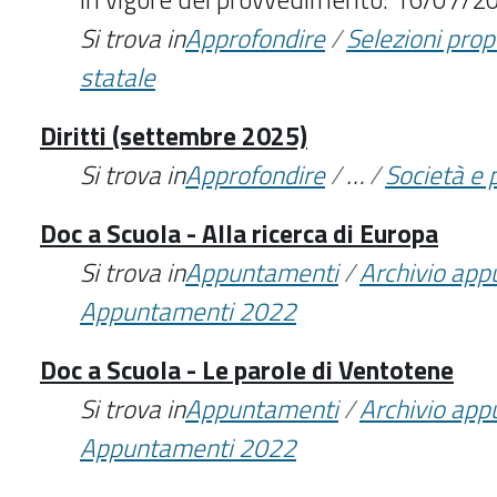
Si trova in
Approfondire
/
Selezioni pro
statale
Diritti (settembre 2025)
Si trova in
Approfondire
/
…
/
Società e p
Doc a Scuola - Alla ricerca di Europa
Si trova in
Appuntamenti
/
Archivio ap
Appuntamenti 2022
Doc a Scuola - Le parole di Ventotene
Si trova in
Appuntamenti
/
Archivio ap
Appuntamenti 2022