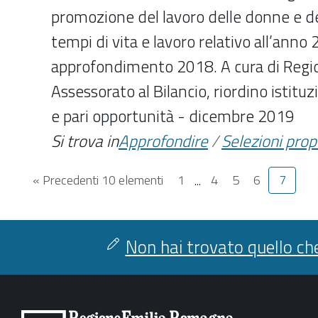
promozione del lavoro delle donne e del
tempi di vita e lavoro relativo all’anno
approfondimento 2018. A cura di Reg
Assessorato al Bilancio, riordino istitu
e pari opportunità - dicembre 2019
Si trova in
Approfondire
/
Selezioni pro
« Precedenti 10 elementi
1
...
4
5
6
7
Non hai trovato quello che