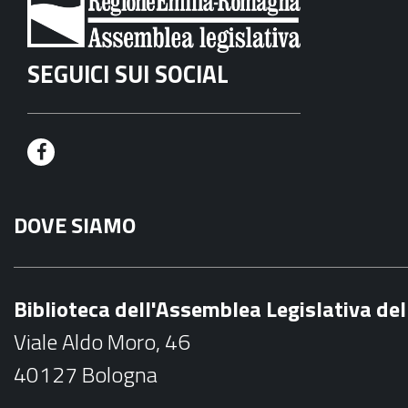
SEGUICI SUI SOCIAL
F
a
DOVE SIAMO
c
e
b
Biblioteca dell'Assemblea Legislativa d
o
Viale Aldo Moro, 46
o
40127 Bologna
k