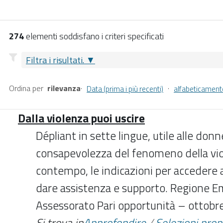
274
elementi soddisfano i criteri specificati
Filtra i risultati.
Ordina per
rilevanza
·
·
Data (prima i più recenti)
alfabeticament
Dalla violenza puoi uscire
Dépliant in sette lingue, utile alle don
consapevolezza del fenomeno della viol
contempo, le indicazioni per accedere ai
dare assistenza e supporto. Regione 
Assessorato Pari opportunità – ottob
Si trova in
Approfondire
/
Selezioni pro