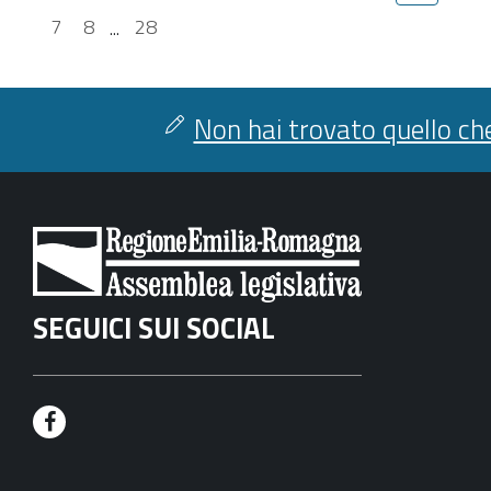
7
8
...
28
Non hai trovato quello che
SEGUICI SUI SOCIAL
F
a