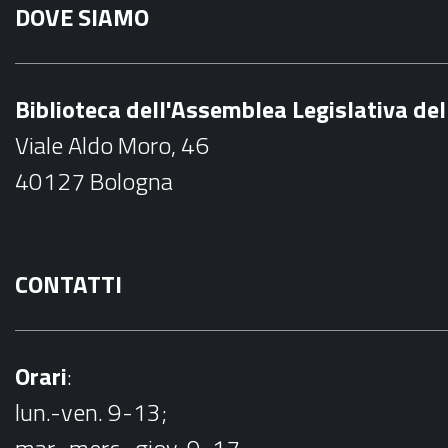
DOVE SIAMO
c
e
b
Biblioteca dell'Assemblea Legislativa d
o
Viale Aldo Moro, 46
o
40127 Bologna
k
CONTATTI
Orari
:
lun.-ven. 9-13;
mar.-merc.-giov. 9-17