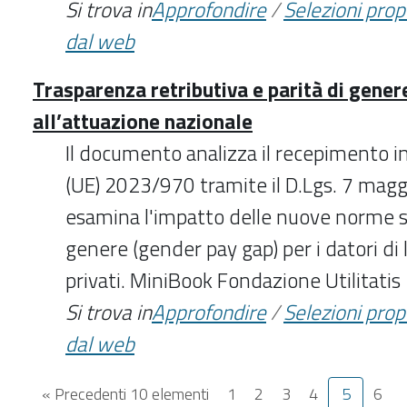
Si trova in
Approfondire
/
Selezioni pro
dal web
Trasparenza retributiva e parità di genere
all’attuazione nazionale
Il documento analizza il recepimento in 
(UE) 2023/970 tramite il D.Lgs. 7 magg
esamina l'impatto delle nuove norme sul
genere (gender pay gap) per i datori di 
privati. MiniBook Fondazione Utilitati
Si trova in
Approfondire
/
Selezioni pro
dal web
« Precedenti 10 elementi
1
2
3
4
5
6