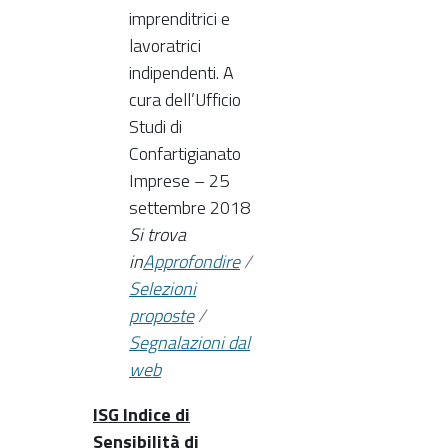
imprenditrici e
lavoratrici
indipendenti. A
cura dell’Ufficio
Studi di
Confartigianato
Imprese – 25
settembre 2018
Si trova
in
Approfondire
/
Selezioni
proposte
/
Segnalazioni dal
web
ISG Indice di
Sensibilità di