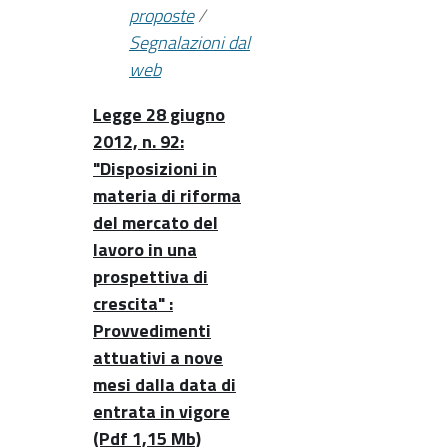
proposte
/
Segnalazioni dal
web
Legge 28 giugno
2012, n. 92:
"Disposizioni in
materia di riforma
del mercato del
lavoro in una
prospettiva di
crescita" :
Provvedimenti
attuativi a nove
mesi dalla data di
entrata in vigore
(Pdf 1,15 Mb)