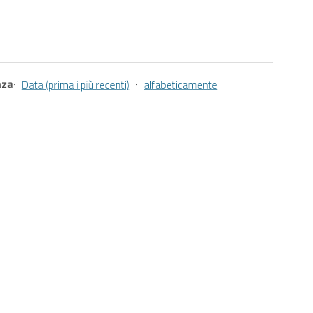
nza
·
·
Data (prima i più recenti)
alfabeticamente