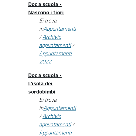
Doc a scuola -
Nascono i fiori
Si trova
in
Appuntamenti
/
Archivio
appuntamenti
/
Appuntamenti
2022
Doc a scuola -
L'isola dei
sordobimbi
Si trova
in
Appuntamenti
/
Archivio
appuntamenti
/
Appuntamenti