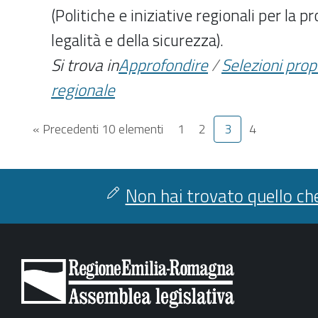
(Politiche e iniziative regionali per la 
legalità e della sicurezza).
Si trova in
Approfondire
/
Selezioni pro
regionale
« Precedenti 10 elementi
1
2
3
4
Non hai trovato quello che