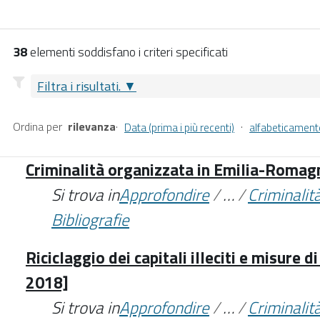
38
elementi soddisfano i criteri specificati
Filtra i risultati.
Ordina per
rilevanza
·
·
Data (prima i più recenti)
alfabeticament
Criminalità organizzata in Emilia-Roma
Si trova in
Approfondire
/
…
/
Criminalit
Bibliografie
Riciclaggio dei capitali illeciti e misure 
2018]
Si trova in
Approfondire
/
…
/
Criminalit