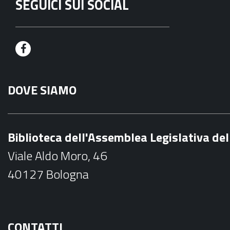
SEGUICI SUI SOCIAL
F
a
DOVE SIAMO
c
e
b
Biblioteca dell'Assemblea Legislativa d
o
Viale Aldo Moro, 46
o
40127 Bologna
k
CONTATTI