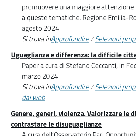
promuovere una maggiore attenzione e 
a queste tematiche. Regione Emilia-R
agosto 2024
Si trova in
Approfondire
/
Selezioni pro
Uguaglianza e differenza: la difficile cit
Paper a cura di Stefano Ceccanti, in Fe
marzo 2024
Si trova in
Approfondire
/
Selezioni pro
dal web
Genere, generi, violenza. Valorizzare le d
contrastare le disuguaglianze
A cura dell’Osservatorio Pari Opportuni