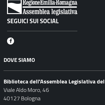
SEGUICI SUI SOCIAL
F
a
DOVE SIAMO
c
e
b
Biblioteca dell'Assemblea Legislativa d
o
Viale Aldo Moro, 46
o
40127 Bologna
k