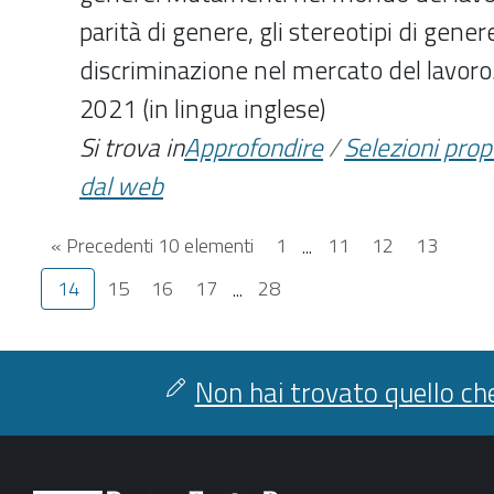
parità di genere, gli stereotipi di genere
discriminazione nel mercato del lavoro
2021 (in lingua inglese)
Si trova in
Approfondire
/
Selezioni pro
dal web
« Precedenti 10 elementi
1
...
11
12
13
14
15
16
17
...
28
Non hai trovato quello che