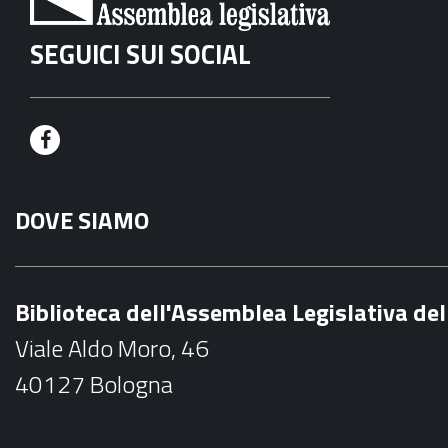
SEGUICI SUI SOCIAL
F
a
DOVE SIAMO
c
e
b
Biblioteca dell'Assemblea Legislativa d
o
Viale Aldo Moro, 46
o
40127 Bologna
k