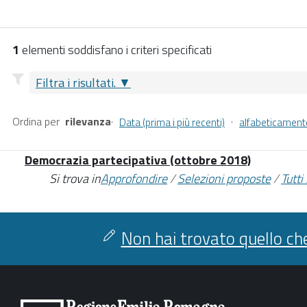
1
elementi soddisfano i criteri specificati
Filtra i risultati.
Ordina per
rilevanza
·
·
Data (prima i più recenti)
alfabeticament
Democrazia partecipativa (ottobre 2018)
Si trova in
Approfondire
/
Selezioni proposte
/
Tutti
Non hai trovato quello che