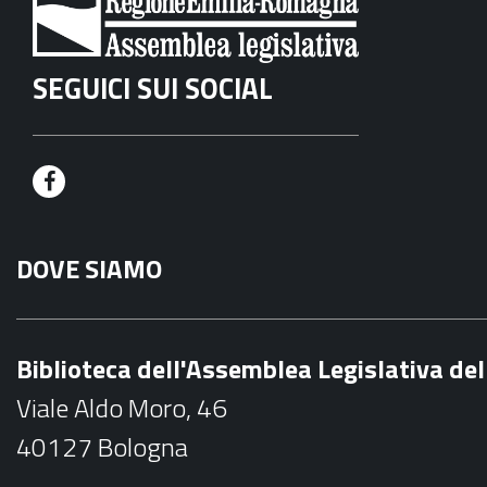
SEGUICI SUI SOCIAL
F
a
DOVE SIAMO
c
e
b
Biblioteca dell'Assemblea Legislativa d
o
Viale Aldo Moro, 46
o
40127 Bologna
k