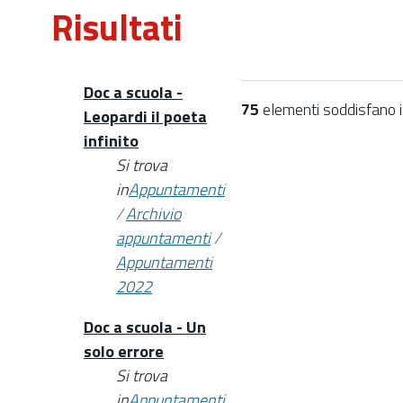
Risultati
Doc a scuola -
75
elementi soddisfano i c
Leopardi il poeta
infinito
Si trova
in
Appuntamenti
/
Archivio
appuntamenti
/
Appuntamenti
2022
Doc a scuola - Un
solo errore
Si trova
in
Appuntamenti