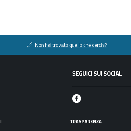
Non hai trovato quello che cerchi?
SEGUICI SUI SOCIAL
F
a
I
TRASPARENZA
c