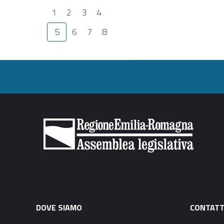
1
2
3
4
5
6
7
8
DOVE SIAMO
CONTATT