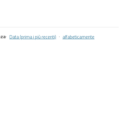
nza
·
·
Data (prima i più recenti)
alfabeticamente