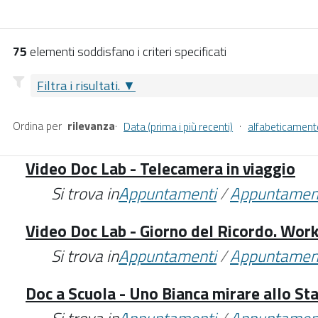
75
elementi soddisfano i criteri specificati
Filtra i risultati.
Ordina per
rilevanza
·
·
Data (prima i più recenti)
alfabeticament
Video Doc Lab - Telecamera in viaggio
Si trova in
Appuntamenti
/
Appuntamen
Video Doc Lab - Giorno del Ricordo. Work
Si trova in
Appuntamenti
/
Appuntamen
Doc a Scuola - Uno Bianca mirare allo St