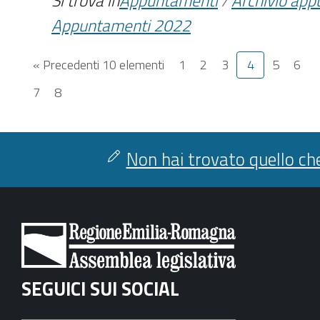
Si trova in
Appuntamenti
/
Archivio ap
Appuntamenti 2022
« Precedenti 10 elementi
1
2
3
4
5
6
7
8
Non hai trovato quello che
SEGUICI SUI SOCIAL