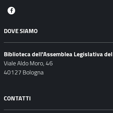
F
a
DOVE SIAMO
c
e
b
Biblioteca dell'Assemblea Legislativa d
o
Viale Aldo Moro, 46
o
40127 Bologna
k
CONTATTI