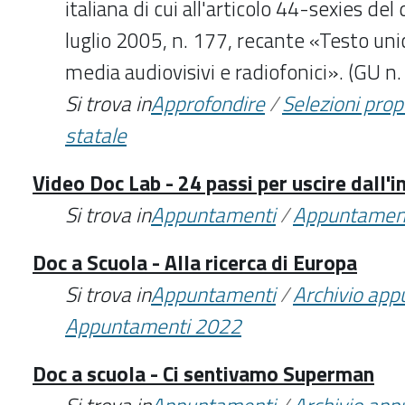
italiana di cui all'articolo 44-sexies del
luglio 2005, n. 177, recante «Testo unic
media audiovisivi e radiofonici». (GU n
Si trova in
Approfondire
/
Selezioni pro
statale
Video Doc Lab - 24 passi per uscire dall'i
Si trova in
Appuntamenti
/
Appuntamen
Doc a Scuola - Alla ricerca di Europa
Si trova in
Appuntamenti
/
Archivio ap
Appuntamenti 2022
Doc a scuola - Ci sentivamo Superman