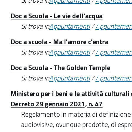
Si trova in
Appuntamenti
/
Appuntamen
Doc a Scuola - Le vie dell'acqua
Si trova in
Appuntamenti
/
Appuntamen
Doc a scuola - Ma l'amore c'entra
Si trova in
Appuntamenti
/
Appuntamen
Doc a Scuola - The Golden Temple
Si trova in
Appuntamenti
/
Appuntamen
Ministero per i beni e le attività culturali 
Decreto 29 gennaio 2021, n. 47
Regolamento in materia di definizione
audiovisive, ovunque prodotte, di espr