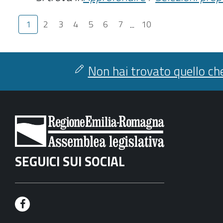
1
2
3
4
5
6
7
...
10
Non hai trovato quello che
SEGUICI SUI SOCIAL
F