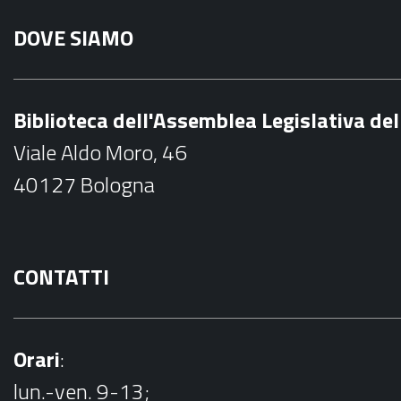
a
DOVE SIAMO
c
e
b
Biblioteca dell'Assemblea Legislativa d
o
Viale Aldo Moro, 46
o
40127 Bologna
k
CONTATTI
Orari
:
lun.-ven. 9-13;