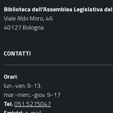
b
Biblioteca dell'Assemblea Legislativa d
o
Viale Aldo Moro, 46
o
40127 Bologna
k
CONTATTI
Orari
:
lun.-ven. 9-13;
mar.-merc.-giov. 9-17
Tel.
051.5275047
Scrivici
:
e-mail