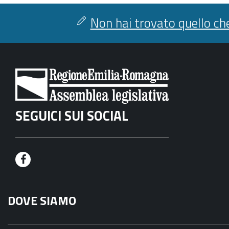
Non hai trovato quello che
SEGUICI SUI SOCIAL
F
a
DOVE SIAMO
c
e