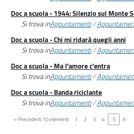
Doc a scuola - 1944: Silenzio sul Monte S
Si trova in
Appuntamenti
/
Appuntamen
Doc a scuola - Chi mi ridarà quegli anni
Si trova in
Appuntamenti
/
Appuntamen
Doc a scuola - Ma l'amore c'entra
Si trova in
Appuntamenti
/
Appuntamen
Doc a scuola - Banda riciclante
Si trova in
Appuntamenti
/
Appuntamen
« Precedenti 10 elementi
1
2
3
4
5
6