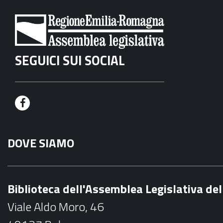
SEGUICI SUI SOCIAL
F
a
DOVE SIAMO
c
e
b
Biblioteca dell'Assemblea Legislativa d
o
Viale Aldo Moro, 46
o