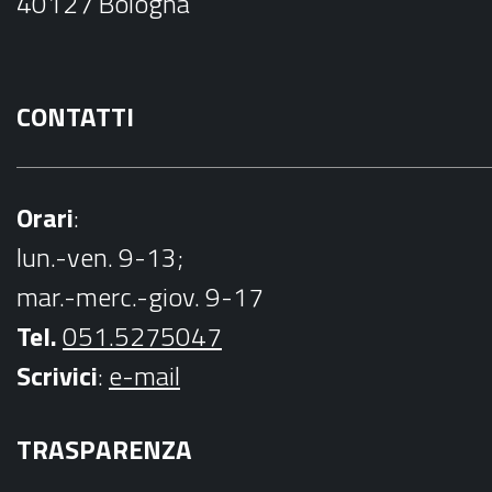
40127 Bologna
k
CONTATTI
Orari
:
lun.-ven. 9-13;
mar.-merc.-giov. 9-17
Tel.
051.5275047
Scrivici
:
e-mail
TRASPARENZA