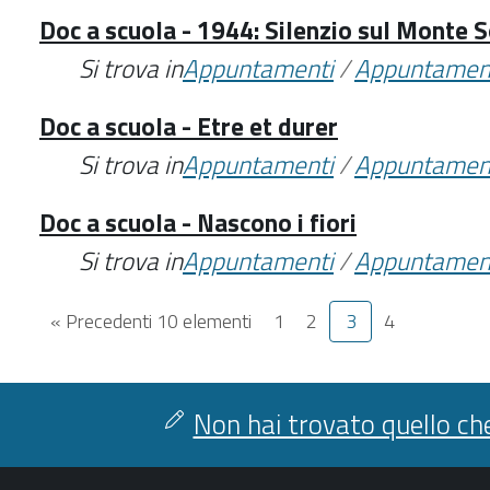
Doc a scuola - 1944: Silenzio sul Monte S
Si trova in
Appuntamenti
/
Appuntamen
Doc a scuola - Etre et durer
Si trova in
Appuntamenti
/
Appuntamen
Doc a scuola - Nascono i fiori
Si trova in
Appuntamenti
/
Appuntamen
« Precedenti 10 elementi
1
2
3
4
Non hai trovato quello che