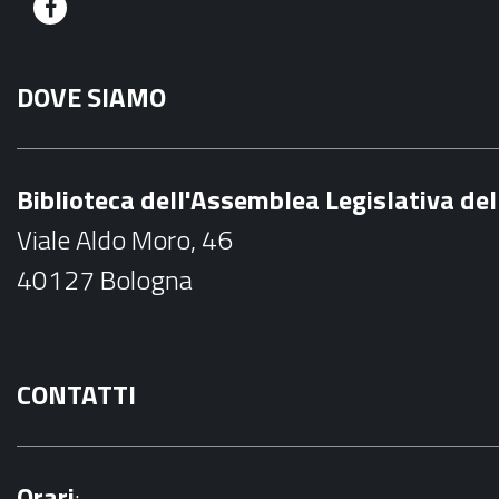
F
a
DOVE SIAMO
c
e
b
Biblioteca dell'Assemblea Legislativa d
o
Viale Aldo Moro, 46
o
40127 Bologna
k
CONTATTI
Orari
: