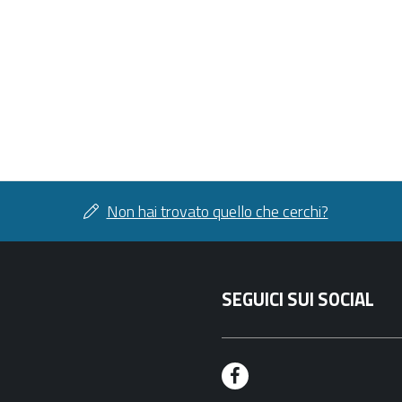
Non hai trovato quello che cerchi?
SEGUICI SUI SOCIAL
F