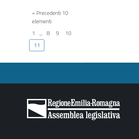
« Precedenti 10
elementi
1
...
8
9
10
11