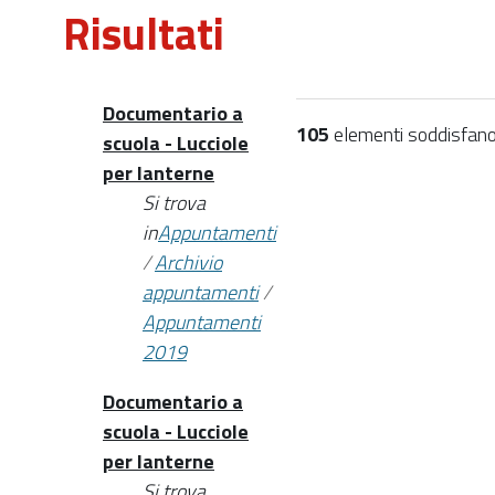
Risultati
Documentario a
105
elementi soddisfano i
scuola - Lucciole
per lanterne
Si trova
in
Appuntamenti
/
Archivio
appuntamenti
/
Appuntamenti
2019
Documentario a
scuola - Lucciole
per lanterne
Si trova