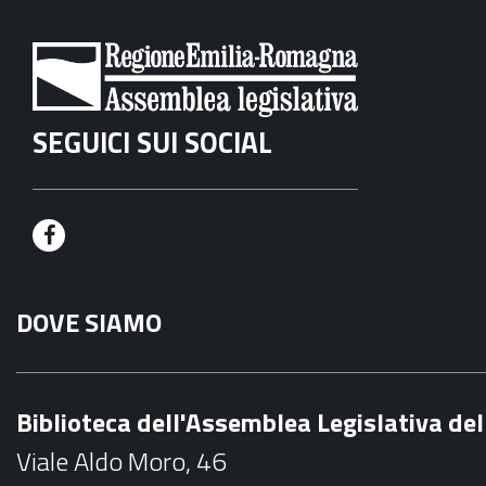
SEGUICI SUI SOCIAL
F
a
DOVE SIAMO
c
e
b
Biblioteca dell'Assemblea Legislativa d
o
Viale Aldo Moro, 46
o