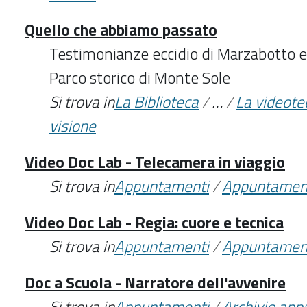
Quello che abbiamo passato
Testimonianze eccidio di Marzabotto e 
Parco storico di Monte Sole
Si trova in
La Biblioteca
/
…
/
La videote
visione
Video Doc Lab - Telecamera in viaggio
Si trova in
Appuntamenti
/
Appuntamen
Video Doc Lab - Regia: cuore e tecnica
Si trova in
Appuntamenti
/
Appuntamen
Doc a Scuola - Narratore dell'avvenire
Si trova in
Appuntamenti
/
Archivio ap