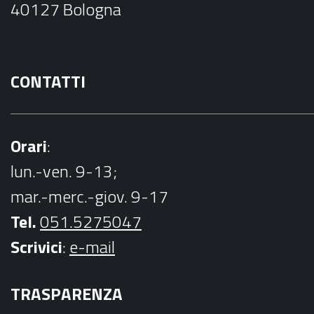
40127 Bologna
k
CONTATTI
Orari
:
lun.-ven. 9-13;
mar.-merc.-giov. 9-17
Tel.
051.5275047
Scrivici
:
e-mail
TRASPARENZA