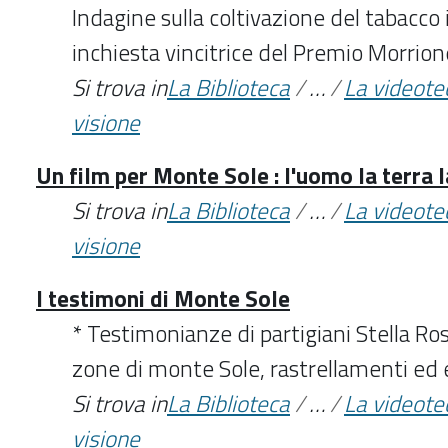
Indagine sulla coltivazione del tabacco i
inchiesta vincitrice del Premio Morrio
Si trova in
La Biblioteca
/
…
/
La videote
visione
Un film per Monte Sole : l'uomo la terra
Si trova in
La Biblioteca
/
…
/
La videote
visione
I testimoni di Monte Sole
* Testimonianze di partigiani Stella Ros
zone di monte Sole, rastrellamenti ed e
Si trova in
La Biblioteca
/
…
/
La videote
visione