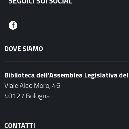
SEGUICI SUI SOCIAL
F
a
DOVE SIAMO
c
e
b
Biblioteca dell'Assemblea Legislativa d
o
Viale Aldo Moro, 46
o
40127 Bologna
k
CONTATTI