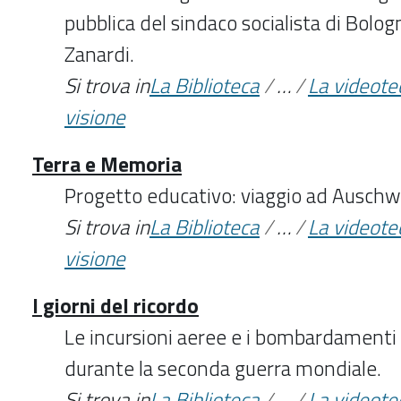
pubblica del sindaco socialista di Bolo
Zanardi.
Si trova in
La Biblioteca
/
…
/
La videote
visione
Terra e Memoria
Progetto educativo: viaggio ad Auschw
Si trova in
La Biblioteca
/
…
/
La videote
visione
I giorni del ricordo
Le incursioni aeree e i bombardamenti 
durante la seconda guerra mondiale.
Si trova in
La Biblioteca
/
…
/
La videote