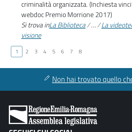
criminalità organizzata. (Inchiesta vinci
webdoc Premio Morrione 2017)
Si trova in
La Biblioteca
/
…
/
La videote
visione
1
2
3
4
5
6
7
8
Non hai trovato quello che