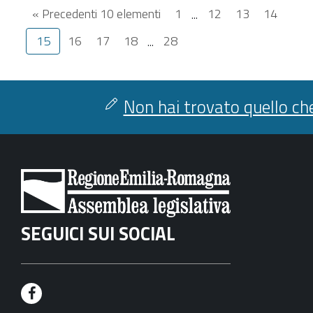
« Precedenti 10 elementi
1
...
12
13
14
15
16
17
18
...
28
Non hai trovato quello che
SEGUICI SUI SOCIAL
F