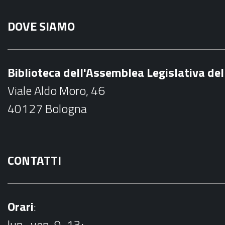
a
DOVE SIAMO
c
e
b
Biblioteca dell'Assemblea Legislativa d
o
Viale Aldo Moro, 46
o
40127 Bologna
k
CONTATTI
Orari
:
lun.-ven. 9-13;