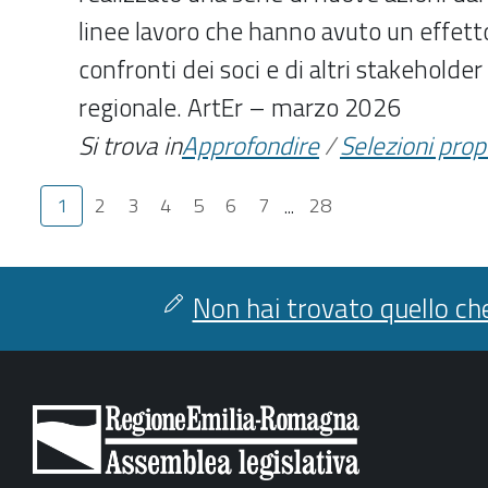
linee lavoro che hanno avuto un effetto
confronti dei soci e di altri stakeholder 
regionale. ArtEr – marzo 2026
Si trova in
Approfondire
/
Selezioni pro
1
2
3
4
5
6
7
...
28
Non hai trovato quello che