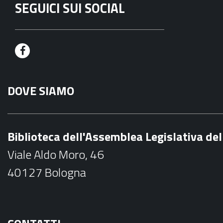
SEGUICI SUI SOCIAL
F
a
DOVE SIAMO
c
e
b
Biblioteca dell'Assemblea Legislativa d
o
Viale Aldo Moro, 46
o
40127 Bologna
k