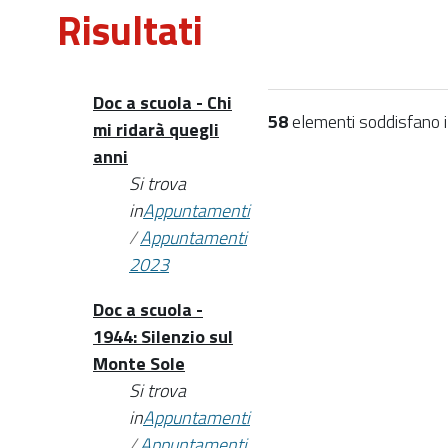
Risultati
Doc a scuola - Chi
58
elementi soddisfano i c
mi ridarà quegli
anni
Si trova
in
Appuntamenti
/
Appuntamenti
2023
Doc a scuola -
1944: Silenzio sul
Monte Sole
Si trova
in
Appuntamenti
/
Appuntamenti