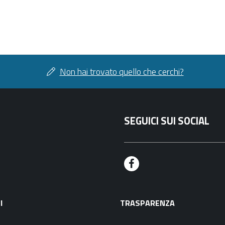
Non hai trovato quello che cerchi?
SEGUICI SUI SOCIAL
F
a
I
TRASPARENZA
c
e