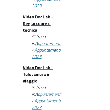
2023
Video Doc Lab -
Regia: cuore e
tecnica
Si trova
in
Appuntamenti
/
Appuntamenti
2023
Video Doc Lab -
Telecamera in
viaggio
Si trova
in
Appuntamenti
/
Appuntamenti
2023