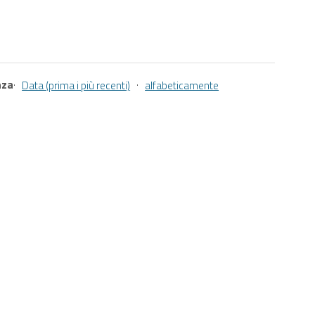
nza
·
·
Data (prima i più recenti)
alfabeticamente