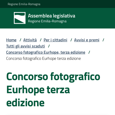
Vai al contenuto
Vai alla navigazione
Vai al footer
Regione Emilia-Romagna
Assemblea legislativa
Assemblea
Regione Emilia-Romagna
legislativa
Regione Emilia-
Romagna
Home
/
Attività
/
Per i cittadini
/
Avvisi e premi
/
Tutti gli avvisi scaduti
/
Concorso fotografico Eurhope, terza edizione
/
Assemblea
Concorso fotografico Eurhope terza edizione
Concorso fotografico
Attività
Eurhope terza
Argomenti
edizione