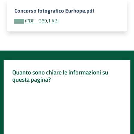
Per
i
Concorso fotografico Eurhope.pdf
media
(
PDF
-
389,1 KB
)
Per
i
cittadini
Menu selezionato
Quanto sono chiare le informazioni su
questa pagina?
Valuta da 1 a 5 stelle