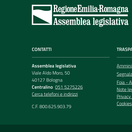
CONTATTI
TRASP
Assemblea legislativa
Amminis
Viale Aldo Moro, 50
Segnala 
40127 Bologna
Foia - A
Centralino
051 5275226
Note le
Cerca telefoni e indirizzi
Privacy 
Cookies
C.F. 800.625.903.79