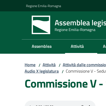
Vai al contenuto
Vai alla navigazione
Vai al footer
Regione Emilia-Romagna
Assemblea legis
Regione Emilia-Romagna
Assemblea
Attività
A
Home
Attività
Attività dalle commissio
/
/
Audio X legislatura
Commissione V - Sedu
/
Commissione V -