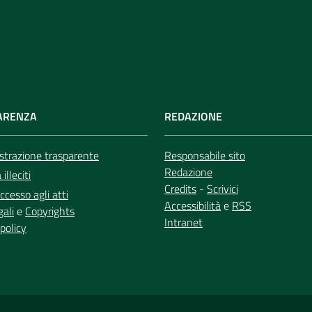
ARENZA
REDAZIONE
trazione trasparente
Responsabile sito
Redazione
illeciti
Credits
-
Scrivici
ccesso agli atti
Accessibilità
e
RSS
gali
e
Copyrights
Intranet
policy