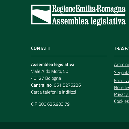
CONTATTI
TRASP
Assemblea legislativa
Amminis
Viale Aldo Moro, 50
Segnala 
40127 Bologna
Foia - A
Centralino
051 5275226
Note le
Cerca telefoni e indirizzi
Privacy 
Cookies
C.F. 800.625.903.79