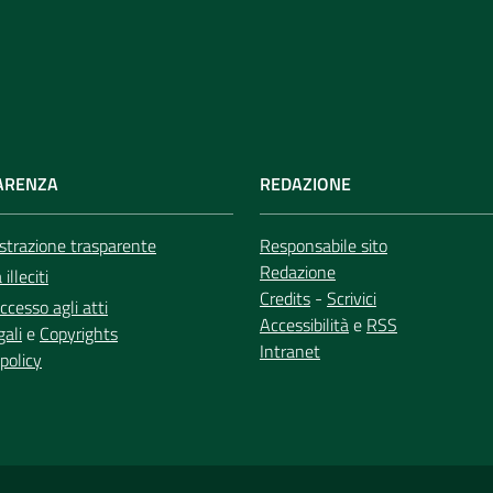
ARENZA
REDAZIONE
trazione trasparente
Responsabile sito
Redazione
illeciti
Credits
-
Scrivici
ccesso agli atti
Accessibilità
e
RSS
gali
e
Copyrights
Intranet
policy