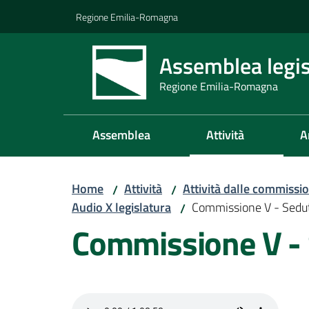
Vai al contenuto
Vai alla navigazione
Vai al footer
Regione Emilia-Romagna
Assemblea legis
Regione Emilia-Romagna
Assemblea
Attività
A
Home
Attività
Attività dalle commissio
/
/
Audio X legislatura
Commissione V - Sedu
/
Commissione V -