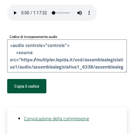
Per
i
media
Per
Codice di incorporamento audio
i
cittadini
Copia il codice
Convocazione della commissione