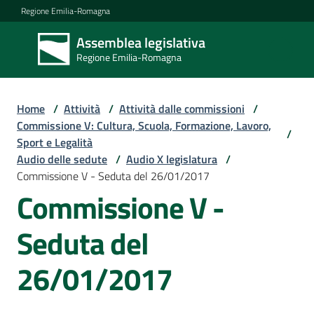
Vai al contenuto
Vai alla navigazione
Vai al footer
Regione Emilia-Romagna
Assemblea legislativa
Assemblea
Regione Emilia-Romagna
legislativa
Regione Emilia-
Romagna
Home
/
Attività
/
Attività dalle commissioni
/
Commissione V: Cultura, Scuola, Formazione, Lavoro,
/
Sport e Legalità
Assemblea
Audio delle sedute
/
Audio X legislatura
/
Commissione V - Seduta del 26/01/2017
Commissione V -
Attività
Seduta del
Argomenti
26/01/2017