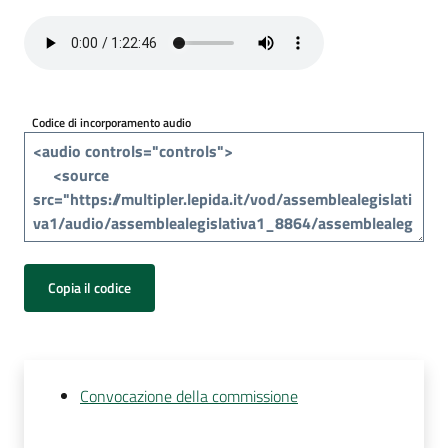
Per
i
media
Per
Codice di incorporamento audio
i
cittadini
Copia il codice
Convocazione della commissione