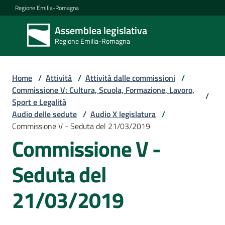
Vai al contenuto
Vai alla navigazione
Vai al footer
Regione Emilia-Romagna
Assemblea legislativa
Assemblea
Regione Emilia-Romagna
legislativa
Regione Emilia-
Romagna
Home
/
Attività
/
Attività dalle commissioni
/
Commissione V: Cultura, Scuola, Formazione, Lavoro,
/
Sport e Legalità
Assemblea
Audio delle sedute
/
Audio X legislatura
/
Commissione V - Seduta del 21/03/2019
Commissione V -
Attività
Seduta del
Argomenti
21/03/2019