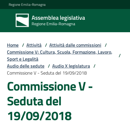
Vai al contenuto
Vai alla navigazione
Vai al footer
Regione Emilia-Romagna
Assemblea legislativa
Assemblea
Regione Emilia-Romagna
legislativa
Regione Emilia-
Romagna
Home
/
Attività
/
Attività dalle commissioni
/
Commissione V: Cultura, Scuola, Formazione, Lavoro,
/
Sport e Legalità
Assemblea
Audio delle sedute
/
Audio X legislatura
/
Commissione V - Seduta del 19/09/2018
Commissione V -
Attività
Seduta del
Argomenti
19/09/2018