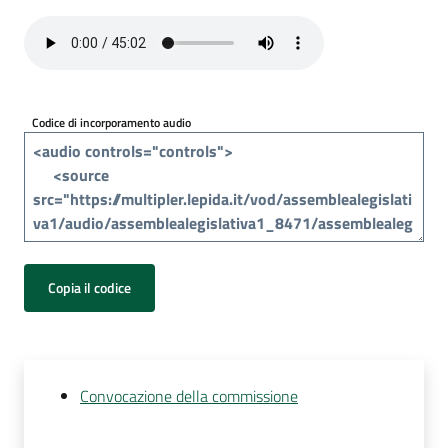
Per
i
media
Per
Codice di incorporamento audio
i
cittadini
Copia il codice
Convocazione della commissione