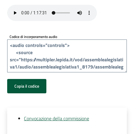
Per
i
media
Per
Codice di incorporamento audio
i
cittadini
Copia il codice
Convocazione della commissione