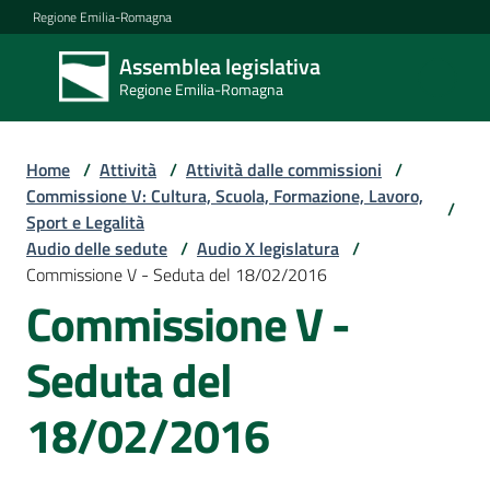
Vai al contenuto
Vai alla navigazione
Vai al footer
Regione Emilia-Romagna
Assemblea legislativa
Assemblea
Regione Emilia-Romagna
legislativa
Regione Emilia-
Romagna
Home
/
Attività
/
Attività dalle commissioni
/
Commissione V: Cultura, Scuola, Formazione, Lavoro,
/
Sport e Legalità
Assemblea
Audio delle sedute
/
Audio X legislatura
/
Commissione V - Seduta del 18/02/2016
Commissione V -
Attività
Seduta del
Argomenti
18/02/2016