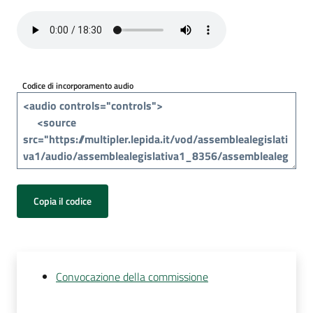
Per
i
media
Per
Codice di incorporamento audio
i
cittadini
Copia il codice
Convocazione della commissione