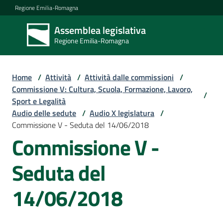
Vai al contenuto
Vai alla navigazione
Vai al footer
Regione Emilia-Romagna
Assemblea legislativa
Assemblea
Regione Emilia-Romagna
legislativa
Regione Emilia-
Romagna
Home
/
Attività
/
Attività dalle commissioni
/
Commissione V: Cultura, Scuola, Formazione, Lavoro,
/
Sport e Legalità
Assemblea
Audio delle sedute
/
Audio X legislatura
/
Commissione V - Seduta del 14/06/2018
Commissione V -
Attività
Seduta del
Argomenti
14/06/2018