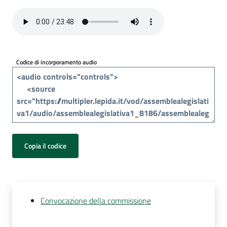
Per
i
media
Per
Codice di incorporamento audio
i
cittadini
Copia il codice
Convocazione della commissione