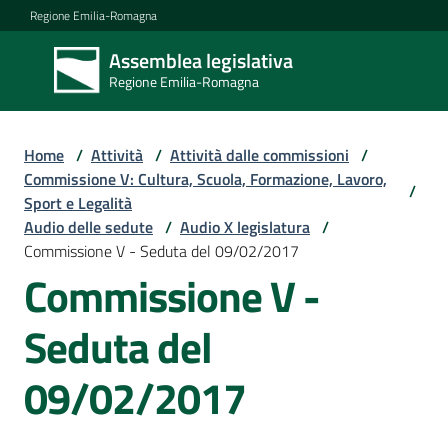
Vai al contenuto
Vai alla navigazione
Vai al footer
Regione Emilia-Romagna
Assemblea legislativa
Assemblea
Regione Emilia-Romagna
legislativa
Regione Emilia-
Romagna
Home
/
Attività
/
Attività dalle commissioni
/
Commissione V: Cultura, Scuola, Formazione, Lavoro,
/
Sport e Legalità
Assemblea
Audio delle sedute
/
Audio X legislatura
/
Commissione V - Seduta del 09/02/2017
Commissione V -
Attività
Seduta del
Argomenti
09/02/2017