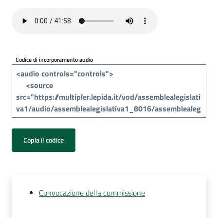
Per
i
media
Per
Codice di incorporamento audio
i
cittadini
Copia il codice
Convocazione della commissione