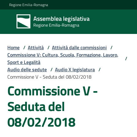
Vai al contenuto
Vai alla navigazione
Vai al footer
Regione Emilia-Romagna
Assemblea legislativa
Assemblea
Regione Emilia-Romagna
legislativa
Regione Emilia-
Romagna
Home
/
Attività
/
Attività dalle commissioni
/
Commissione V: Cultura, Scuola, Formazione, Lavoro,
/
Sport e Legalità
Assemblea
Audio delle sedute
/
Audio X legislatura
/
Commissione V - Seduta del 08/02/2018
Commissione V -
Attività
Seduta del
Argomenti
08/02/2018