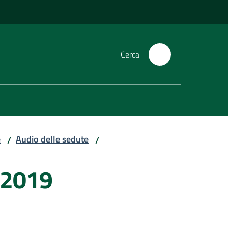
Cerca
e
Audio delle sedute
/
/
/2019