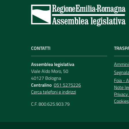
CONTATTI
TRASP
Assemblea legislativa
Amminis
Viale Aldo Moro, 50
Segnala 
40127 Bologna
Foia - A
Centralino
051 5275226
Note le
Cerca telefoni e indirizzi
Privacy 
Cookies
C.F. 800.625.903.79