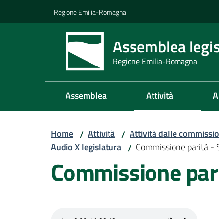
Vai al contenuto
Vai alla navigazione
Vai al footer
Regione Emilia-Romagna
Assemblea legis
Regione Emilia-Romagna
Assemblea
Attività
A
Home
Attività
Attività dalle commissio
/
/
Audio X legislatura
Commissione parità - 
/
Commissione pari