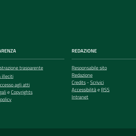
ARENZA
REDAZIONE
trazione trasparente
Responsabile sito
Redazione
illeciti
Credits
-
Scrivici
ccesso agli atti
Accessibilità
e
RSS
gali
e
Copyrights
Intranet
policy