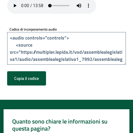
Per
i
media
Codice di incorporamento audio
Per
i
cittadini
Copia il codice
Quanto sono chiare le informazioni su
questa pagina?