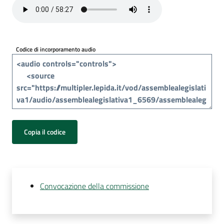
Per
i
media
Codice di incorporamento audio
Per
i
cittadini
Copia il codice
Convocazione della commissione