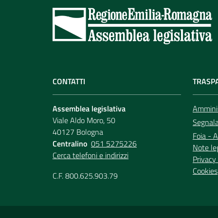
CONTATTI
TRASP
Assemblea legislativa
Amminis
Viale Aldo Moro, 50
Segnala 
40127 Bologna
Foia - A
Centralino
051 5275226
Note le
Cerca telefoni e indirizzi
Privacy 
Cookies
C.F. 800.625.903.79