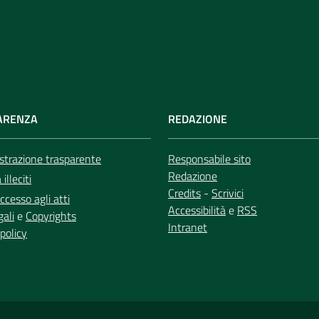
ARENZA
REDAZIONE
trazione trasparente
Responsabile sito
Redazione
illeciti
Credits
-
Scrivici
ccesso agli atti
Accessibilità
e
RSS
gali
e
Copyrights
Intranet
policy