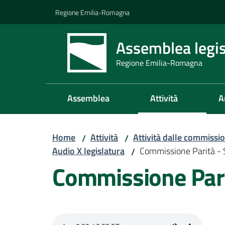
Vai al contenuto
Vai alla navigazione
Vai al footer
Regione Emilia-Romagna
Assemblea legis
Regione Emilia-Romagna
Assemblea
Attività
A
Home
Attività
Attività dalle commissio
/
/
Audio X legislatura
Commissione Parità -
/
Commissione Pari