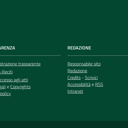
ARENZA
REDAZIONE
trazione trasparente
Responsabile sito
Redazione
illeciti
Credits
-
Scrivici
ccesso agli atti
Accessibilità
e
RSS
gali
e
Copyrights
Intranet
policy