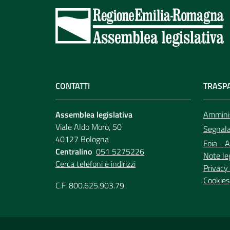
CONTATTI
TRASP
Assemblea legislativa
Amminis
Viale Aldo Moro, 50
Segnala 
40127 Bologna
Foia - A
Centralino
051 5275226
Note le
Cerca telefoni e indirizzi
Privacy 
Cookies
C.F. 800.625.903.79