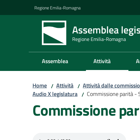
Vai al contenuto
Vai alla navigazione
Vai al footer
Regione Emilia-Romagna
Assemblea legis
Regione Emilia-Romagna
Assemblea
Attività
A
Home
Attività
Attività dalle commissio
/
/
Audio X legislatura
Commissione parità - 
/
Commissione pari