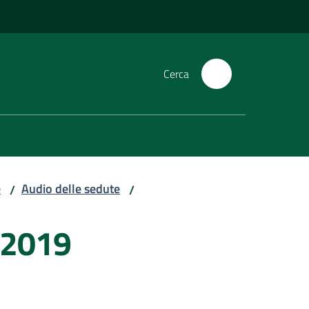
Cerca
e
Audio delle sedute
/
/
/2019