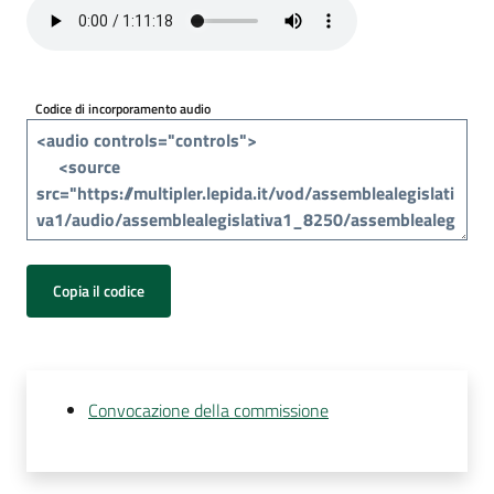
Per
i
media
Codice di incorporamento audio
Per
i
cittadini
Copia il codice
Convocazione della commissione