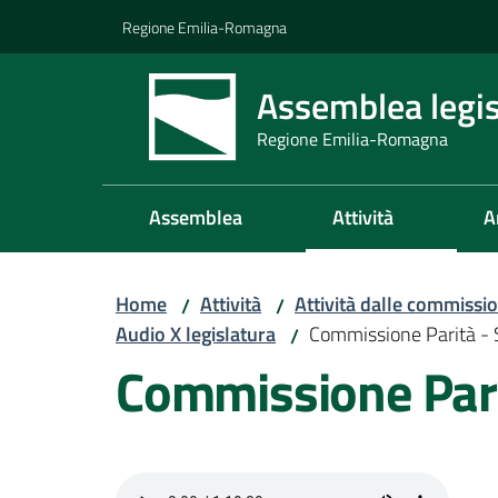
Vai al contenuto
Vai alla navigazione
Vai al footer
Regione Emilia-Romagna
Assemblea legis
Regione Emilia-Romagna
Assemblea
Attività
A
Home
Attività
Attività dalle commissio
/
/
Audio X legislatura
Commissione Parità -
/
Commissione Pari