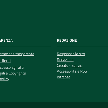
ARENZA
REDAZIONE
trazione trasparente
Responsabile sito
Redazione
illeciti
Credits
-
Scrivici
ccesso agli atti
Accessibilità
e
RSS
gali
e
Copyrights
Intranet
policy