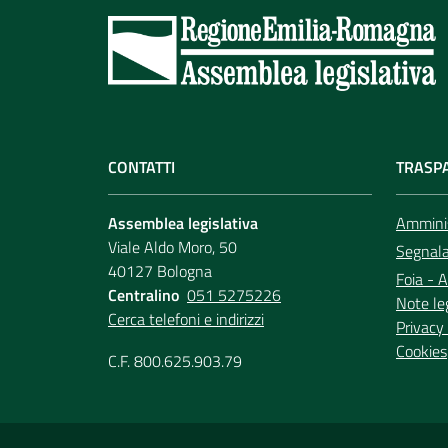
CONTATTI
TRASP
Assemblea legislativa
Amminis
Viale Aldo Moro, 50
Segnala 
40127 Bologna
Foia - A
Centralino
051 5275226
Note le
Cerca telefoni e indirizzi
Privacy 
Cookies
C.F. 800.625.903.79