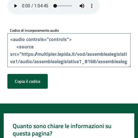
Per
i
media
Codice di incorporamento audio
Per
i
cittadini
Copia il codice
Quanto sono chiare le informazioni su
questa pagina?