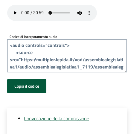
Per
i
media
Per
Codice di incorporamento audio
i
cittadini
Copia il codice
Convocazione della commissione