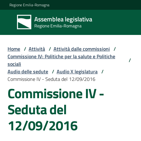
Vai al contenuto
Vai alla navigazione
Vai al footer
Regione Emilia-Romagna
Assemblea legislativa
Assemblea
Regione Emilia-Romagna
legislativa
Regione Emilia-
Romagna
Home
/
Attività
/
Attività dalle commissioni
/
Commissione IV: Politiche per la salute e Politiche
/
sociali
Assemblea
Audio delle sedute
/
Audio X legislatura
/
Commissione IV - Seduta del 12/09/2016
Commissione IV -
Attività
Seduta del
Argomenti
12/09/2016