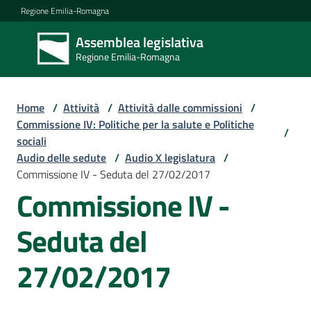
Vai al contenuto
Vai alla navigazione
Vai al footer
Regione Emilia-Romagna
Assemblea legislativa
Assemblea
Regione Emilia-Romagna
legislativa
Regione Emilia-
Romagna
Home
/
Attività
/
Attività dalle commissioni
/
Commissione IV: Politiche per la salute e Politiche
/
sociali
Assemblea
Audio delle sedute
/
Audio X legislatura
/
Commissione IV - Seduta del 27/02/2017
Commissione IV -
Attività
Seduta del
Argomenti
27/02/2017