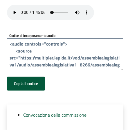
Per
i
media
Per
Codice di incorporamento audio
i
cittadini
Copia il codice
Convocazione della commissione