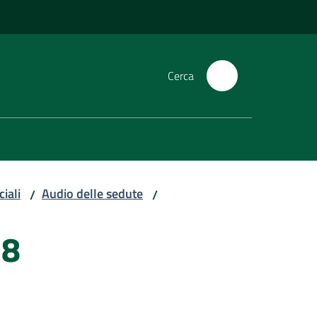
Cerca
iali
Audio delle sedute
/
/
18