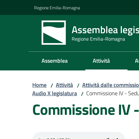
Vai al contenuto
Vai alla navigazione
Vai al footer
Regione Emilia-Romagna
Assemblea legis
Regione Emilia-Romagna
Assemblea
Attività
A
Home
Attività
Attività dalle commissio
/
/
Audio X legislatura
Commissione IV - Sed
/
Commissione IV 