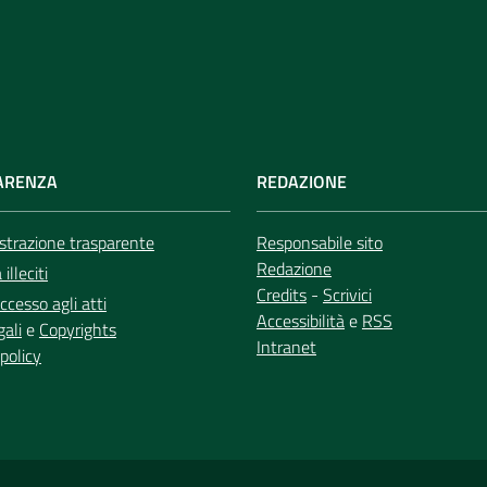
ARENZA
REDAZIONE
trazione trasparente
Responsabile sito
Redazione
illeciti
Credits
-
Scrivici
ccesso agli atti
Accessibilità
e
RSS
gali
e
Copyrights
Intranet
policy