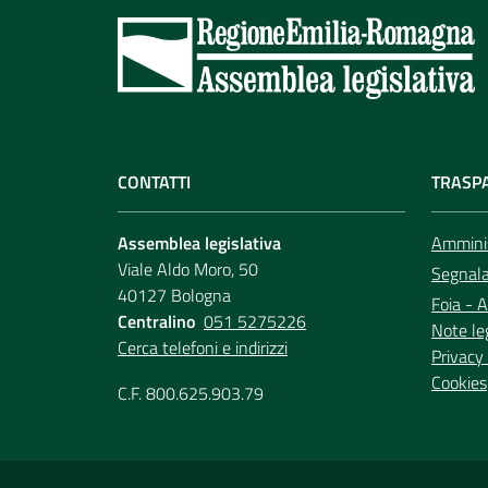
CONTATTI
TRASP
Assemblea legislativa
Amminis
Viale Aldo Moro, 50
Segnala 
40127 Bologna
Foia - A
Centralino
051 5275226
Note le
Cerca telefoni e indirizzi
Privacy 
Cookies
C.F. 800.625.903.79